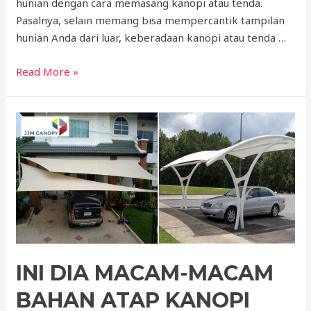
hunian dengan cara memasang kanopi atau tenda.
Pasalnya, selain memang bisa mempercantik tampilan
hunian Anda dari luar, keberadaan kanopi atau tenda …
Apa
Read More »
Saja
Jenis
dan
Harga
Kanopi
per
Meter
untuk
Percantik
Rumah
INI DIA MACAM-MACAM
BAHAN ATAP KANOPI