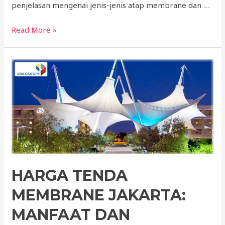
penjelasan mengenai jenis-jenis atap membrane dan …
Jenis
Read More »
Atap
Membrane
dan
Harga
Kanopi
Per
Meter
Persegi
HARGA TENDA
MEMBRANE JAKARTA:
MANFAAT DAN