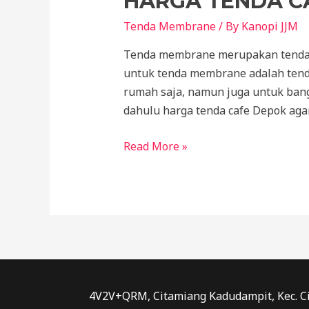
HARGA TENDA C
Tenda Membrane
/ By
Kanopi JJM
Tenda membrane merupakan tenda ya
untuk tenda membrane adalah tend
rumah saja, namun juga untuk bang
dahulu harga tenda cafe Depok aga
Harga
Read More »
Tenda
Cafe
Depok:
Kelebihan
Tenda
Membrane
4V2V+QRM, Citamiang Kadudampit, Kec. Ci