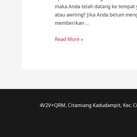
maka Anda telah datang ke tempat 
atau awning? Jika Anda belum meng
memberikan …
Harga
Read More »
Tenda
Awning
Gulung
Terbaru
Tahun
Ini
4V2V+QRM, Citamiang Kadudampit, Kec. Ci