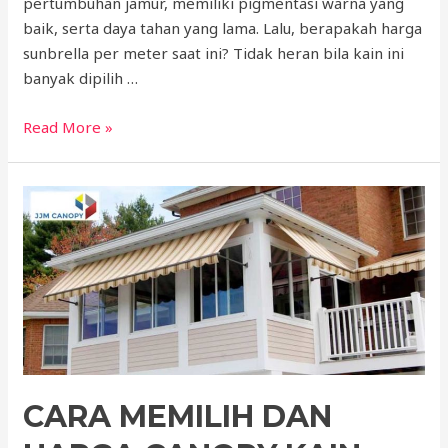
pertumbuhan jamur, memiliki pigmentasi warna yang
baik, serta daya tahan yang lama. Lalu, berapakah harga
sunbrella per meter saat ini? Tidak heran bila kain ini
banyak dipilih …
Harga
Read More »
Sunbrella
Per
Meter
Update
Tahun
Ini
CARA MEMILIH DAN