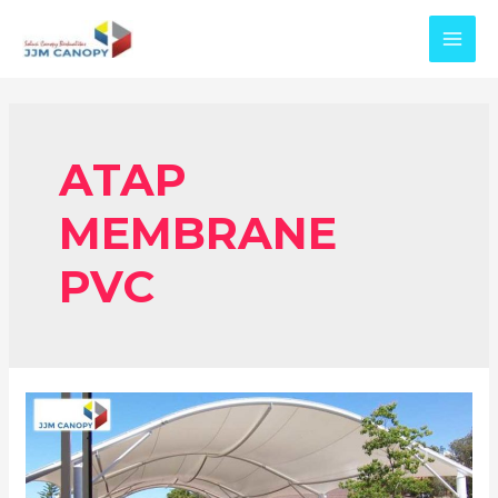
Skip
to
MAI
content
MEN
ATAP
MEMBRANE
PVC